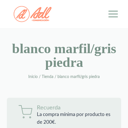
Saltar
al
contenido
blanco marfil/gris
piedra
Inicio
/
Tienda
/
blanco marfil/gris piedra
Recuerda
La compra mínima por producto es
de 200€.