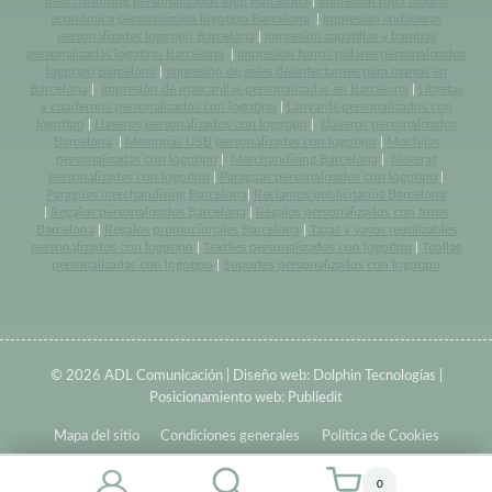
merchandising personalizados logo Barcelona
|
Impresión ropa laboral
económica personalizada logotipo Barcelona
|
Impresión sudaderas
personalizadas logotipo Barcelona
|
Impresión zapatillas y bambas
personalizadas logotipo Barcelona
|
Impresión forros polares personalizados
logotipo Barcelona
|
Impresión de geles desinfectantes para manos en
Barcelona
|
Impresión de mascarillas personalizadas en Barcelona
|
Libretas
y cuadernos personalizados con logotipo
|
Lanyards personalizados con
logotipo
|
Llaveros personalizados con logotipo
|
Llaveros personalizados
Barcelona
|
Memorias USB personalizadas con logotipo
|
Mochilas
personalizadas con logotipo
|
Merchandising Barcelona
|
Neveras
personalizadas con logotipo
|
Paraguas personalizados con logotipo
|
Paraguas merchandising Barcelona
|
Reclamos publicitarios Barcelona
|
Regalos personalizados Barcelona
|
Regalos personalizados con fotos
Barcelona
|
Regalos promocionales Barcelona
|
Tazas y vasos reutilizables
personalizados con logotipo
|
Textiles personalizados con logotipo
|
Toallas
personalizadas con logotipo
|
Soportes personalizados con logotipo
© 2026 ADL Comunicación | Diseño web:
Dolphin Tecnologías
|
Posicionamiento web:
Publiedit
Mapa del sitio
Condiciones generales
Política de Cookies
0