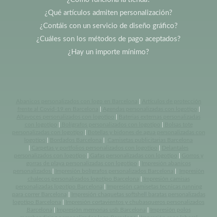
¿Qué artículos admiten personalización?
¿Contáis con un servicio de diseño gráfico?
¿Cuáles son los métodos de pago aceptados?
¿Hay un importe mínimo?
Abanicos personalizados con logo en Barcelona
|
Artículos de protección
frente al Covid-19 en Barcelona
|
Agendas personalizadas con logotipo
|
Altavoces personalizados con logotipo
|
Baterias externas personalizadas
con logotipo
|
Bolígrafos personalizados con logotipo
|
Bolsas tote
personalizadas con logotipo
|
Botellas y bidones de agua personalizadas con
logotipo
|
Bordados Barcelona
|
Camisetas publicitarias Barcelona
|
Carpetas y portfolios personalizados con logotipo
|
Delantales
personalizados con logotipo
|
Gafas personalizadas con logotipo
|
Gorros y
gorras de playa personalizadas con logotipo
|
Impresión abanicos
personalizados
|
Impresión bolígrafos personalizados Barcelona
|
Impresión
chalecos personalizados logotipo Barcelona
|
Impresión camisas
personalizadas logotipo Barcelona
|
Impresión camisetas tecnicas running
para correr Barcelona
|
Impresión chaquetas softshell baratas personalizadas
logotipo Barcelona
|
Impresión cortavientos y chubasqueros personalizados
Barcelona
|
Impresión memorias usb Barcelona
|
Impresión polos