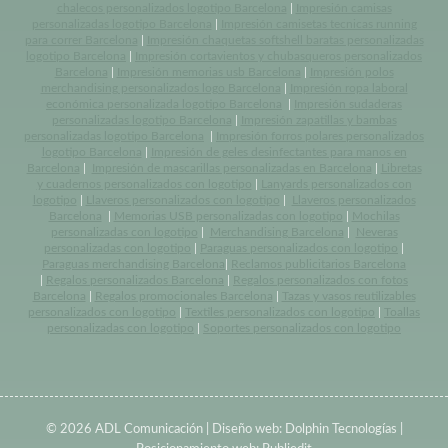
chalecos personalizados logotipo Barcelona
|
Impresión camisas
personalizadas logotipo Barcelona
|
Impresión camisetas tecnicas running
para correr Barcelona
|
Impresión chaquetas softshell baratas personalizadas
logotipo Barcelona
|
Impresión cortavientos y chubasqueros personalizados
Barcelona
|
Impresión memorias usb Barcelona
|
Impresión polos
merchandising personalizados logo Barcelona
|
Impresión ropa laboral
económica personalizada logotipo Barcelona
|
Impresión sudaderas
personalizadas logotipo Barcelona
|
Impresión zapatillas y bambas
personalizadas logotipo Barcelona
|
Impresión forros polares personalizados
logotipo Barcelona
|
Impresión de geles desinfectantes para manos en
Barcelona
|
Impresión de mascarillas personalizadas en Barcelona
|
Libretas
y cuadernos personalizados con logotipo
|
Lanyards personalizados con
logotipo
|
Llaveros personalizados con logotipo
|
Llaveros personalizados
Barcelona
|
Memorias USB personalizadas con logotipo
|
Mochilas
personalizadas con logotipo
|
Merchandising Barcelona
|
Neveras
personalizadas con logotipo
|
Paraguas personalizados con logotipo
|
Paraguas merchandising Barcelona
|
Reclamos publicitarios Barcelona
|
Regalos personalizados Barcelona
|
Regalos personalizados con fotos
Barcelona
|
Regalos promocionales Barcelona
|
Tazas y vasos reutilizables
personalizados con logotipo
|
Textiles personalizados con logotipo
|
Toallas
personalizadas con logotipo
|
Soportes personalizados con logotipo
© 2026 ADL Comunicación | Diseño web:
Dolphin Tecnologías
|