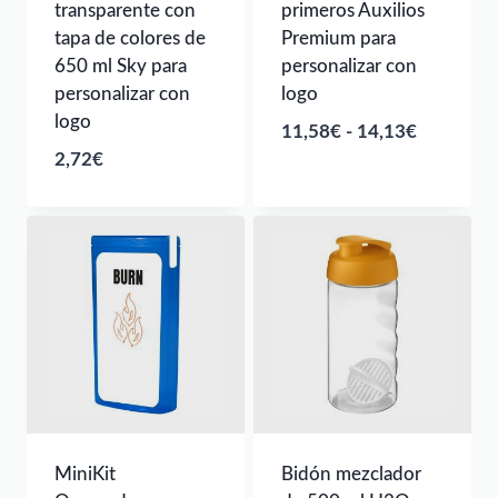
transparente con
primeros Auxilios
tapa de colores de
Premium para
650 ml Sky para
personalizar con
personalizar con
logo
logo
Rango
11,58
€
-
14,13
€
2,72
€
de
precios:
desde
11,58€
hasta
14,13€
MiniKit
Bidón mezclador