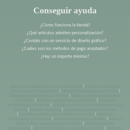
Conseguir ayuda
¿Cómo funciona la tienda?
¿Qué artículos admiten personalización?
¿Contáis con un servicio de diseño gráfico?
¿Cuáles son los métodos de pago aceptados?
¿Hay un importe mínimo?
Abanicos personalizados con logo en Barcelona
|
Artículos de protección
frente al Covid-19 en Barcelona
|
Agendas personalizadas con logotipo
|
Altavoces personalizados con logotipo
|
Baterias externas personalizadas
con logotipo
|
Bolígrafos personalizados con logotipo
|
Bolsas tote
personalizadas con logotipo
|
Botellas y bidones de agua personalizadas con
logotipo
|
Bordados Barcelona
|
Camisetas publicitarias Barcelona
|
Carpetas y portfolios personalizados con logotipo
|
Delantales
personalizados con logotipo
|
Gafas personalizadas con logotipo
|
Gorros y
gorras de playa personalizadas con logotipo
|
Impresión abanicos
personalizados
|
Impresión bolígrafos personalizados Barcelona
|
Impresión