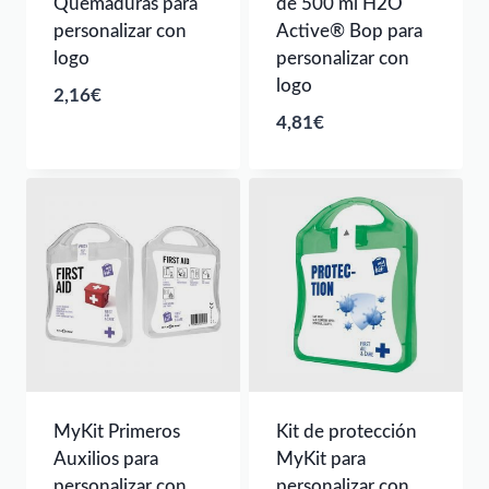
Quemaduras para
de 500 ml H2O
personalizar con
Active® Bop para
logo
personalizar con
logo
2,16
€
4,81
€
MyKit Primeros
Kit de protección
Auxilios para
MyKit para
personalizar con
personalizar con