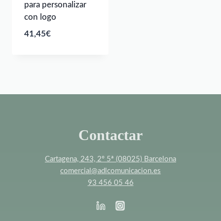
para personalizar
con logo
41,45
€
Contactar
Cartagena, 243, 2º 5ª (08025) Barcelona
comercial@adlcomunicacion.es
93 456 05 46