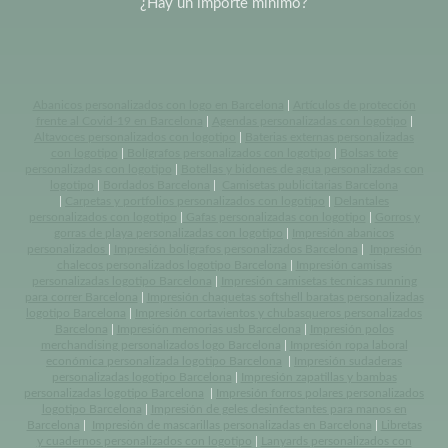
¿Hay un importe mínimo?
Abanicos personalizados con logo en Barcelona
|
Artículos de protección
frente al Covid-19 en Barcelona
|
Agendas personalizadas con logotipo
|
Altavoces personalizados con logotipo
|
Baterias externas personalizadas
con logotipo
|
Bolígrafos personalizados con logotipo
|
Bolsas tote
personalizadas con logotipo
|
Botellas y bidones de agua personalizadas con
logotipo
|
Bordados Barcelona
|
Camisetas publicitarias Barcelona
|
Carpetas y portfolios personalizados con logotipo
|
Delantales
personalizados con logotipo
|
Gafas personalizadas con logotipo
|
Gorros y
gorras de playa personalizadas con logotipo
|
Impresión abanicos
personalizados
|
Impresión bolígrafos personalizados Barcelona
|
Impresión
chalecos personalizados logotipo Barcelona
|
Impresión camisas
personalizadas logotipo Barcelona
|
Impresión camisetas tecnicas running
para correr Barcelona
|
Impresión chaquetas softshell baratas personalizadas
logotipo Barcelona
|
Impresión cortavientos y chubasqueros personalizados
Barcelona
|
Impresión memorias usb Barcelona
|
Impresión polos
merchandising personalizados logo Barcelona
|
Impresión ropa laboral
económica personalizada logotipo Barcelona
|
Impresión sudaderas
personalizadas logotipo Barcelona
|
Impresión zapatillas y bambas
personalizadas logotipo Barcelona
|
Impresión forros polares personalizados
logotipo Barcelona
|
Impresión de geles desinfectantes para manos en
Barcelona
|
Impresión de mascarillas personalizadas en Barcelona
|
Libretas
y cuadernos personalizados con logotipo
|
Lanyards personalizados con