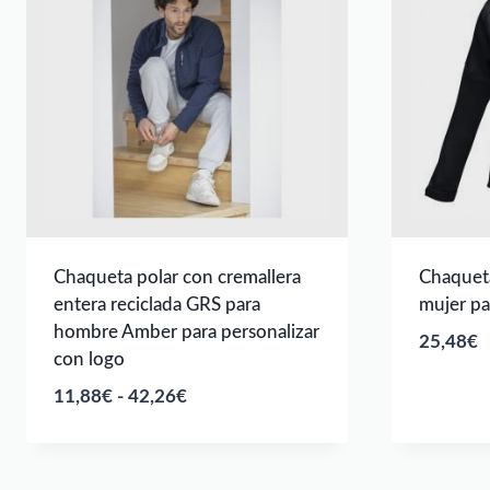
Chaqueta polar con cremallera
Chaqueta
entera reciclada GRS para
mujer pa
hombre Amber para personalizar
25,48
€
con logo
Rango
11,88
€
-
42,26
€
de
precios:
desde