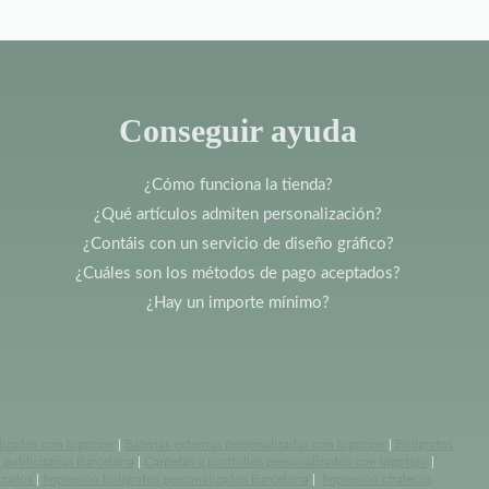
Conseguir ayuda
¿Cómo funciona la tienda?
¿Qué artículos admiten personalización?
¿Contáis con un servicio de diseño gráfico?
¿Cuáles son los métodos de pago aceptados?
¿Hay un importe mínimo?
lizados con logotipo
|
Baterias externas personalizadas con logotipo
|
Bolígrafos
publicitarias Barcelona
|
Carpetas y portfolios personalizados con logotipo
|
izados
|
Impresión bolígrafos personalizados Barcelona
|
Impresión chalecos