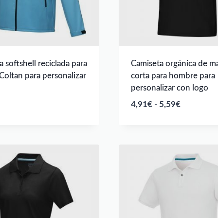
 softshell reciclada para
Camiseta orgánica de m
oltan para personalizar
corta para hombre para
personalizar con logo
Rango
4,91
€
-
5,59
€
de
precios:
desde
4,91€
hasta
5,59€