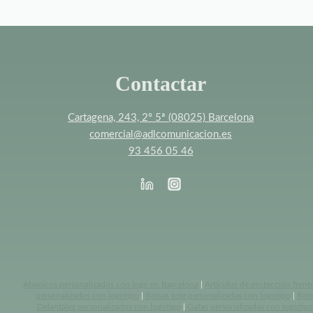
11,88€
hasta
42,26€
Contactar
Cartagena, 243, 2º 5ª (08025) Barcelona
comercial@adlcomunicacion.es
93 456 05 46
Abanicos personalizados con logo en Barcelona
|
Artículos de protección frent
personalizados con logotipo
|
Bolsas tote personalizadas con logotipo
|
Bote
Delantales personalizados con logotipo
|
Gafas personalizadas con logotipo