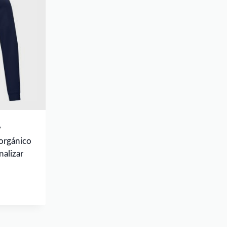
y
orgánico
alizar