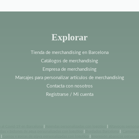
Explorar
Tienda de merchandising en Barcelona
Catálogos de merchandising
Empresa de merchandising
Marcajes para personalizar artículos de merchandising
Contacta con nosotros
Registrarse / Mi cuenta
e al Covid-19 en Barcelona
|
Agendas personalizadas con logotipo
|
Altavoces persona
llas y bidones de agua personalizadas con logotipo
|
Bordados Barcelona
|
Camisetas 
|
Gorros y gorras de playa personalizadas con logotipo
|
Impresión abanicos personal