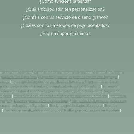
¿Cómo funciona la tienda?
¿Qué artículos admiten personalización?
¿Contáis con un servicio de diseño gráfico?
¿Cuáles son los métodos de pago aceptados?
¿Hay un importe mínimo?
lizados con logotipo
|
Baterias externas personalizadas con logotipo
|
Bolígrafos
publicitarias Barcelona
|
Carpetas y portfolios personalizados con logotipo
|
izados
|
Impresión bolígrafos personalizados Barcelona
|
Impresión chalecos
n chaquetas softshell baratas personalizadas logotipo Barcelona
|
Impresión
resión ropa laboral económica personalizada logotipo Barcelona
|
Impresión
rcelona
|
Impresión de geles desinfectantes para manos en Barcelona
|
Impresión
ogotipo
|
Llaveros personalizados Barcelona
|
Memorias USB personalizadas con
aguas merchandising Barcelona
|
Reclamos publicitarios Barcelona
|
Regalos
o
|
Textiles personalizados con logotipo
|
Toallas personalizadas con logotipo
|