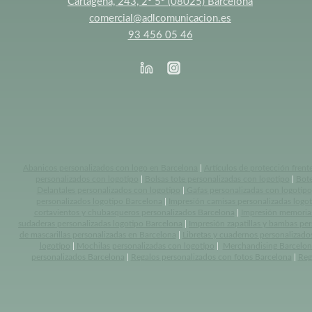
Cartagena, 243, 2º 5ª (08025) Barcelona
comercial@adlcomunicacion.es
93 456 05 46
Abanicos personalizados con logo en Barcelona
|
Artículos de protección frent
personalizados con logotipo
|
Bolsas tote personalizadas con logotipo
|
Bote
Delantales personalizados con logotipo
|
Gafas personalizadas con logotipo
personalizados logotipo Barcelona
|
Impresión camisas personalizadas logo
cortavientos y chubasqueros personalizados Barcelona
|
Impresión memoria
sudaderas personalizadas logotipo Barcelona
|
Impresión zapatillas y bambas pe
de mascarillas personalizadas en Barcelona
|
Libretas y cuadernos personalizado
logotipo
|
Mochilas personalizadas con logotipo
|
Merchandising Barcelon
personalizados Barcelona
|
Regalos personalizados con fotos Barcelona
|
Reg