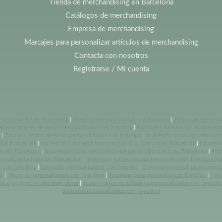
Tienda de merchandising en Barcelona
Catálogos de merchandising
Empresa de merchandising
Marcajes para personalizar artículos de merchandising
Contacta con nosotros
Registrarse / Mi cuenta
e al Covid-19 en Barcelona
|
Agendas personalizadas con logotipo
|
Altavoces persona
llas y bidones de agua personalizadas con logotipo
|
Bordados Barcelona
|
Camisetas 
|
Gorros y gorras de playa personalizadas con logotipo
|
Impresión abanicos personal
tipo Barcelona
|
Impresión camisetas tecnicas running para correr Barcelona
|
Impresió
s usb Barcelona
|
Impresión polos merchandising personalizados logo Barcelona
|
Imp
rsonalizadas logotipo Barcelona
|
Impresión forros polares personalizados logotipo Ba
s con logotipo
|
Lanyards personalizados con logotipo
|
Llaveros personalizados con l
a
|
Neveras personalizadas con logotipo
|
Paraguas personalizados con logotipo
|
Par
alos promocionales Barcelona
|
Tazas y vasos reutilizables personalizados con logotip
Soportes personalizados con logotipo