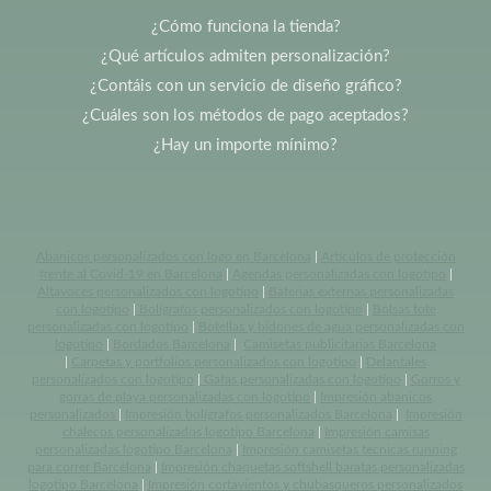
¿Cómo funciona la tienda?
¿Qué artículos admiten personalización?
¿Contáis con un servicio de diseño gráfico?
¿Cuáles son los métodos de pago aceptados?
¿Hay un importe mínimo?
Abanicos personalizados con logo en Barcelona
|
Artículos de protección
frente al Covid-19 en Barcelona
|
Agendas personalizadas con logotipo
|
Altavoces personalizados con logotipo
|
Baterias externas personalizadas
con logotipo
|
Bolígrafos personalizados con logotipo
|
Bolsas tote
personalizadas con logotipo
|
Botellas y bidones de agua personalizadas con
logotipo
|
Bordados Barcelona
|
Camisetas publicitarias Barcelona
|
Carpetas y portfolios personalizados con logotipo
|
Delantales
personalizados con logotipo
|
Gafas personalizadas con logotipo
|
Gorros y
gorras de playa personalizadas con logotipo
|
Impresión abanicos
personalizados
|
Impresión bolígrafos personalizados Barcelona
|
Impresión
chalecos personalizados logotipo Barcelona
|
Impresión camisas
personalizadas logotipo Barcelona
|
Impresión camisetas tecnicas running
para correr Barcelona
|
Impresión chaquetas softshell baratas personalizadas
logotipo Barcelona
|
Impresión cortavientos y chubasqueros personalizados