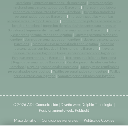
Barcelona
|
Impresión memorias usb Barcelona
|
Impresión polos
merchandising personalizados logo Barcelona
|
Impresión ropa laboral
económica personalizada logotipo Barcelona
|
Impresión sudaderas
personalizadas logotipo Barcelona
|
Impresión zapatillas y bambas
personalizadas logotipo Barcelona
|
Impresión forros polares personalizados
logotipo Barcelona
|
Impresión de geles desinfectantes para manos en
Barcelona
|
Impresión de mascarillas personalizadas en Barcelona
|
Libretas
y cuadernos personalizados con logotipo
|
Lanyards personalizados con
logotipo
|
Llaveros personalizados con logotipo
|
Llaveros personalizados
Barcelona
|
Memorias USB personalizadas con logotipo
|
Mochilas
personalizadas con logotipo
|
Merchandising Barcelona
|
Neveras
personalizadas con logotipo
|
Paraguas personalizados con logotipo
|
Paraguas merchandising Barcelona
|
Reclamos publicitarios Barcelona
|
Regalos personalizados Barcelona
|
Regalos personalizados con fotos
Barcelona
|
Regalos promocionales Barcelona
|
Tazas y vasos reutilizables
personalizados con logotipo
|
Textiles personalizados con logotipo
|
Toallas
personalizadas con logotipo
|
Soportes personalizados con logotipo
© 2026 ADL Comunicación | Diseño web:
Dolphin Tecnologías
|
Posicionamiento web:
Publiedit
Mapa del sitio
Condiciones generales
Política de Cookies