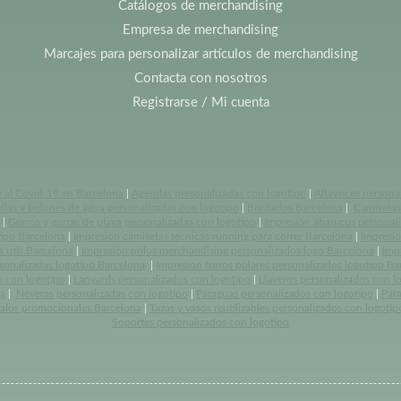
Catálogos de merchandising
Empresa de merchandising
Marcajes para personalizar artículos de merchandising
Contacta con nosotros
Registrarse / Mi cuenta
e al Covid-19 en Barcelona
|
Agendas personalizadas con logotipo
|
Altavoces persona
llas y bidones de agua personalizadas con logotipo
|
Bordados Barcelona
|
Camisetas 
|
Gorros y gorras de playa personalizadas con logotipo
|
Impresión abanicos personal
tipo Barcelona
|
Impresión camisetas tecnicas running para correr Barcelona
|
Impresió
s usb Barcelona
|
Impresión polos merchandising personalizados logo Barcelona
|
Imp
rsonalizadas logotipo Barcelona
|
Impresión forros polares personalizados logotipo Ba
s con logotipo
|
Lanyards personalizados con logotipo
|
Llaveros personalizados con l
a
|
Neveras personalizadas con logotipo
|
Paraguas personalizados con logotipo
|
Par
alos promocionales Barcelona
|
Tazas y vasos reutilizables personalizados con logotip
Soportes personalizados con logotipo