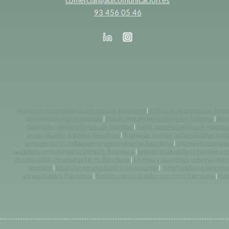
comercial@adlcomunicacion.es
93 456 05 46
Abanicos personalizados con logo en Barcelona
|
Artículos de protección frent
personalizados con logotipo
|
Bolsas tote personalizadas con logotipo
|
Bote
Delantales personalizados con logotipo
|
Gafas personalizadas con logotipo
personalizados logotipo Barcelona
|
Impresión camisas personalizadas logo
cortavientos y chubasqueros personalizados Barcelona
|
Impresión memoria
sudaderas personalizadas logotipo Barcelona
|
Impresión zapatillas y bambas pe
de mascarillas personalizadas en Barcelona
|
Libretas y cuadernos personalizado
logotipo
|
Mochilas personalizadas con logotipo
|
Merchandising Barcelon
personalizados Barcelona
|
Regalos personalizados con fotos Barcelona
|
Reg