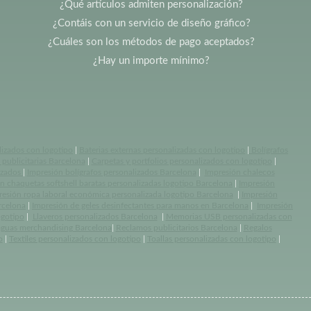
¿Qué artículos admiten personalización?
¿Contáis con un servicio de diseño gráfico?
¿Cuáles son los métodos de pago aceptados?
¿Hay un importe mínimo?
lizados con logotipo
|
Baterias externas personalizadas con logotipo
|
Bolígrafos
publicitarias Barcelona
|
Carpetas y portfolios personalizados con logotipo
|
izados
|
Impresión bolígrafos personalizados Barcelona
|
Impresión chalecos
n chaquetas softshell baratas personalizadas logotipo Barcelona
|
Impresión
resión ropa laboral económica personalizada logotipo Barcelona
|
Impresión
rcelona
|
Impresión de geles desinfectantes para manos en Barcelona
|
Impresión
ogotipo
|
Llaveros personalizados Barcelona
|
Memorias USB personalizadas con
aguas merchandising Barcelona
|
Reclamos publicitarios Barcelona
|
Regalos
o
|
Textiles personalizados con logotipo
|
Toallas personalizadas con logotipo
|