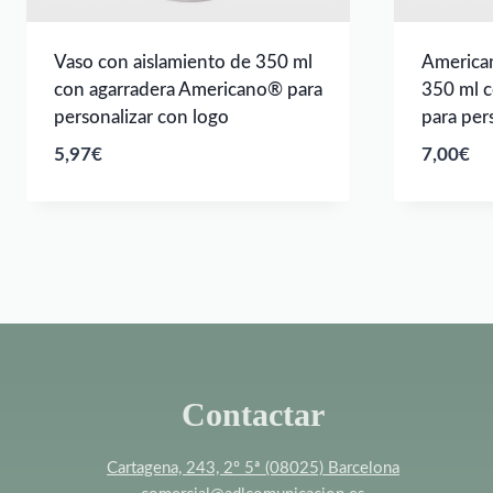
Vaso con aislamiento de 350 ml
America
con agarradera Americano® para
350 ml c
personalizar con logo
para per
5,97
€
7,00
€
Contactar
Cartagena, 243, 2º 5ª (08025) Barcelona