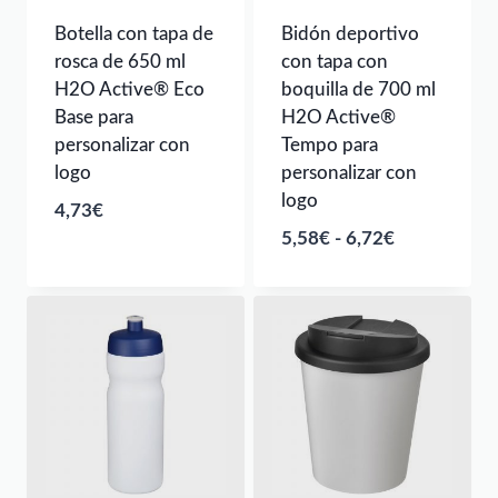
Botella con tapa de
Bidón deportivo
rosca de 650 ml
con tapa con
H2O Active® Eco
boquilla de 700 ml
Base para
H2O Active®
personalizar con
Tempo para
logo
personalizar con
logo
4,73
€
Rango
5,58
€
-
6,72
€
de
precios:
desde
5,58€
hasta
6,72€