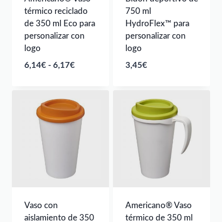
térmico reciclado
750 ml
de 350 ml Eco para
HydroFlex™ para
personalizar con
personalizar con
logo
logo
Rango
6,14
€
-
6,17
€
3,45
€
de
precios:
desde
6,14€
hasta
6,17€
Vaso con
Americano® Vaso
aislamiento de 350
térmico de 350 ml