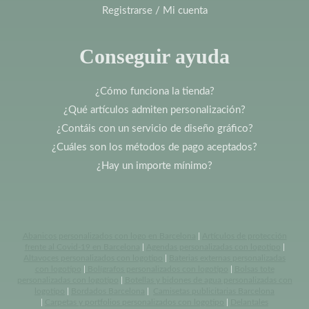
Registrarse / Mi cuenta
Conseguir ayuda
¿Cómo funciona la tienda?
¿Qué artículos admiten personalización?
¿Contáis con un servicio de diseño gráfico?
¿Cuáles son los métodos de pago aceptados?
¿Hay un importe mínimo?
Abanicos personalizados con logo en Barcelona
|
Artículos de protección
frente al Covid-19 en Barcelona
|
Agendas personalizadas con logotipo
|
Altavoces personalizados con logotipo
|
Baterias externas personalizadas
con logotipo
|
Bolígrafos personalizados con logotipo
|
Bolsas tote
personalizadas con logotipo
|
Botellas y bidones de agua personalizadas con
logotipo
|
Bordados Barcelona
|
Camisetas publicitarias Barcelona
|
Carpetas y portfolios personalizados con logotipo
|
Delantales