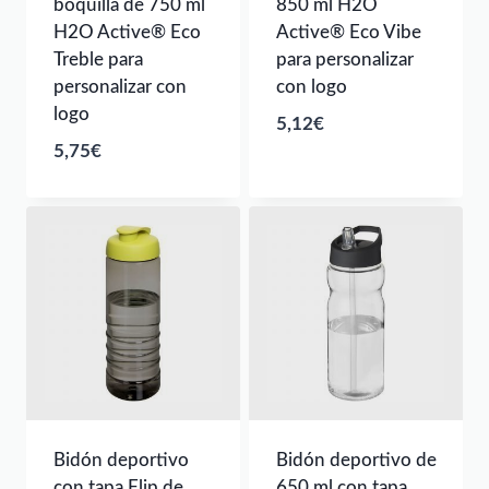
boquilla de 750 ml
850 ml H2O
H2O Active® Eco
Active® Eco Vibe
Treble para
para personalizar
personalizar con
con logo
logo
5,12
€
5,75
€
Bidón deportivo
Bidón deportivo de
con tapa Flip de
650 ml con tapa