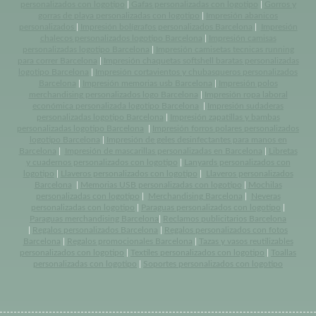
personalizados con logotipo
|
Gafas personalizadas con logotipo
|
Gorros y
gorras de playa personalizadas con logotipo
|
Impresión abanicos
personalizados
|
Impresión bolígrafos personalizados Barcelona
|
Impresión
chalecos personalizados logotipo Barcelona
|
Impresión camisas
personalizadas logotipo Barcelona
|
Impresión camisetas tecnicas running
para correr Barcelona
|
Impresión chaquetas softshell baratas personalizadas
logotipo Barcelona
|
Impresión cortavientos y chubasqueros personalizados
Barcelona
|
Impresión memorias usb Barcelona
|
Impresión polos
merchandising personalizados logo Barcelona
|
Impresión ropa laboral
económica personalizada logotipo Barcelona
|
Impresión sudaderas
personalizadas logotipo Barcelona
|
Impresión zapatillas y bambas
personalizadas logotipo Barcelona
|
Impresión forros polares personalizados
logotipo Barcelona
|
Impresión de geles desinfectantes para manos en
Barcelona
|
Impresión de mascarillas personalizadas en Barcelona
|
Libretas
y cuadernos personalizados con logotipo
|
Lanyards personalizados con
logotipo
|
Llaveros personalizados con logotipo
|
Llaveros personalizados
Barcelona
|
Memorias USB personalizadas con logotipo
|
Mochilas
personalizadas con logotipo
|
Merchandising Barcelona
|
Neveras
personalizadas con logotipo
|
Paraguas personalizados con logotipo
|
Paraguas merchandising Barcelona
|
Reclamos publicitarios Barcelona
|
Regalos personalizados Barcelona
|
Regalos personalizados con fotos
Barcelona
|
Regalos promocionales Barcelona
|
Tazas y vasos reutilizables
personalizados con logotipo
|
Textiles personalizados con logotipo
|
Toallas
personalizadas con logotipo
|
Soportes personalizados con logotipo