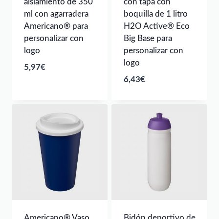
aislamiento de 350
con tapa con
ml con agarradera
boquilla de 1 litro
Americano® para
H2O Active® Eco
personalizar con
Big Base para
logo
personalizar con
logo
5,97
€
6,43
€
Americano® Vaso
Bidón deportivo de