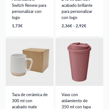
Switch Renew para
acabado brillante
personalizar con
para personalizar
logo
con logo
Rango
1,73
€
2,36
€
-
2,92
€
de
precios:
desde
2,36€
hasta
2,92€
Taza de cerámica de
Vaso con
300 ml con
aislamiento de
acabado mate
350 ml con tapa