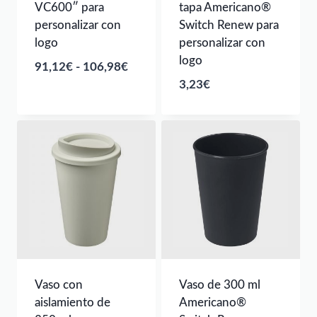
VC600″ para
tapa Americano®
personalizar con
Switch Renew para
logo
personalizar con
logo
Rango
91,12
€
-
106,98
€
3,23
€
de
precios:
desde
91,12€
hasta
106,98€
Vaso con
Vaso de 300 ml
aislamiento de
Americano®