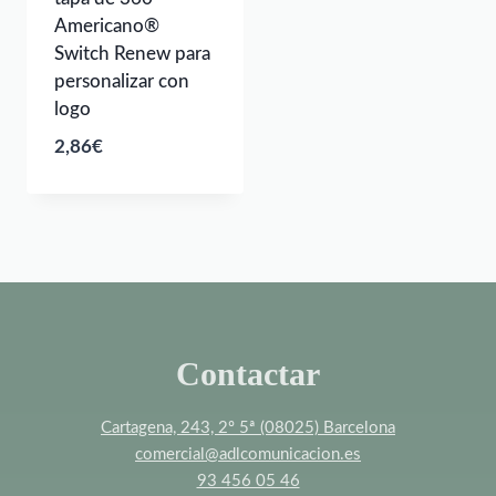
Americano®
Switch Renew para
personalizar con
logo
2,86
€
Contactar
Cartagena, 243, 2º 5ª (08025) Barcelona
comercial@adlcomunicacion.es
93 456 05 46