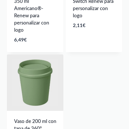
350 ml
Switch Renew para
Americano®­­
personalizar con
Renew para
logo
personalizar con
2,11
€
logo
6,49
€
Vaso de 200 ml con
tapa de 360°