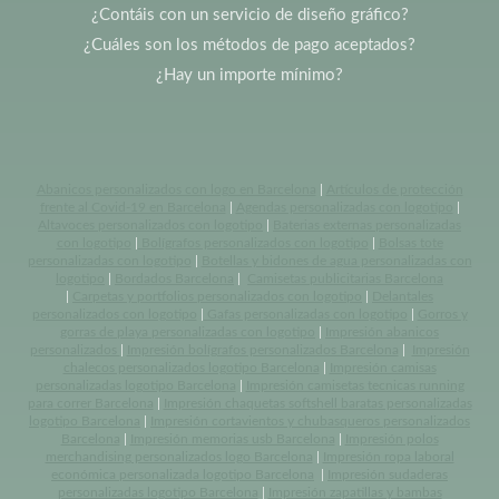
¿Contáis con un servicio de diseño gráfico?
¿Cuáles son los métodos de pago aceptados?
¿Hay un importe mínimo?
Abanicos personalizados con logo en Barcelona
|
Artículos de protección
frente al Covid-19 en Barcelona
|
Agendas personalizadas con logotipo
|
Altavoces personalizados con logotipo
|
Baterias externas personalizadas
con logotipo
|
Bolígrafos personalizados con logotipo
|
Bolsas tote
personalizadas con logotipo
|
Botellas y bidones de agua personalizadas con
logotipo
|
Bordados Barcelona
|
Camisetas publicitarias Barcelona
|
Carpetas y portfolios personalizados con logotipo
|
Delantales
personalizados con logotipo
|
Gafas personalizadas con logotipo
|
Gorros y
gorras de playa personalizadas con logotipo
|
Impresión abanicos
personalizados
|
Impresión bolígrafos personalizados Barcelona
|
Impresión
chalecos personalizados logotipo Barcelona
|
Impresión camisas
personalizadas logotipo Barcelona
|
Impresión camisetas tecnicas running
para correr Barcelona
|
Impresión chaquetas softshell baratas personalizadas
logotipo Barcelona
|
Impresión cortavientos y chubasqueros personalizados
Barcelona
|
Impresión memorias usb Barcelona
|
Impresión polos
merchandising personalizados logo Barcelona
|
Impresión ropa laboral
económica personalizada logotipo Barcelona
|
Impresión sudaderas
personalizadas logotipo Barcelona
|
Impresión zapatillas y bambas