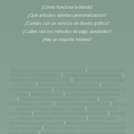
¿Cómo funciona la tienda?
¿Qué artículos admiten personalización?
¿Contáis con un servicio de diseño gráfico?
¿Cuáles son los métodos de pago aceptados?
¿Hay un importe mínimo?
Abanicos personalizados con logo en Barcelona
|
Artículos de protección
frente al Covid-19 en Barcelona
|
Agendas personalizadas con logotipo
|
Altavoces personalizados con logotipo
|
Baterias externas personalizadas
con logotipo
|
Bolígrafos personalizados con logotipo
|
Bolsas tote
personalizadas con logotipo
|
Botellas y bidones de agua personalizadas con
logotipo
|
Bordados Barcelona
|
Camisetas publicitarias Barcelona
|
Carpetas y portfolios personalizados con logotipo
|
Delantales
personalizados con logotipo
|
Gafas personalizadas con logotipo
|
Gorros y
gorras de playa personalizadas con logotipo
|
Impresión abanicos
personalizados
|
Impresión bolígrafos personalizados Barcelona
|
Impresión
chalecos personalizados logotipo Barcelona
|
Impresión camisas
personalizadas logotipo Barcelona
|
Impresión camisetas tecnicas running
para correr Barcelona
|
Impresión chaquetas softshell baratas personalizadas
logotipo Barcelona
|
Impresión cortavientos y chubasqueros personalizados