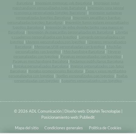
Barcelona
|
Impresión memorias usb Barcelona
|
Impresión polos
merchandising personalizados logo Barcelona
|
Impresión ropa laboral
económica personalizada logotipo Barcelona
|
Impresión sudaderas
personalizadas logotipo Barcelona
|
Impresión zapatillas y bambas
personalizadas logotipo Barcelona
|
Impresión forros polares personalizados
logotipo Barcelona
|
Impresión de geles desinfectantes para manos en
Barcelona
|
Impresión de mascarillas personalizadas en Barcelona
|
Libretas
y cuadernos personalizados con logotipo
|
Lanyards personalizados con
logotipo
|
Llaveros personalizados con logotipo
|
Llaveros personalizados
Barcelona
|
Memorias USB personalizadas con logotipo
|
Mochilas
personalizadas con logotipo
|
Merchandising Barcelona
|
Neveras
personalizadas con logotipo
|
Paraguas personalizados con logotipo
|
Paraguas merchandising Barcelona
|
Reclamos publicitarios Barcelona
|
Regalos personalizados Barcelona
|
Regalos personalizados con fotos
Barcelona
|
Regalos promocionales Barcelona
|
Tazas y vasos reutilizables
personalizados con logotipo
|
Textiles personalizados con logotipo
|
Toallas
personalizadas con logotipo
|
Soportes personalizados con logotipo
© 2026 ADL Comunicación | Diseño web:
Dolphin Tecnologías
|
Posicionamiento web:
Publiedit
Mapa del sitio
Condiciones generales
Política de Cookies