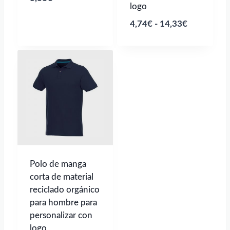
logo
Rango
4,74
€
-
14,33
€
de
precios:
desde
4,74€
hasta
14,33€
Polo de manga
corta de material
reciclado orgánico
para hombre para
personalizar con
logo