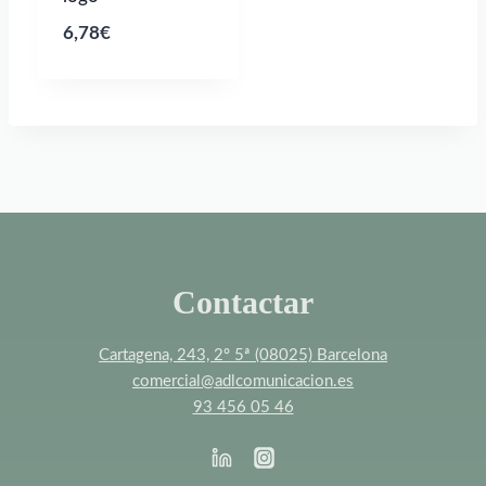
6,78
€
Contactar
Cartagena, 243, 2º 5ª (08025) Barcelona
comercial@adlcomunicacion.es
93 456 05 46