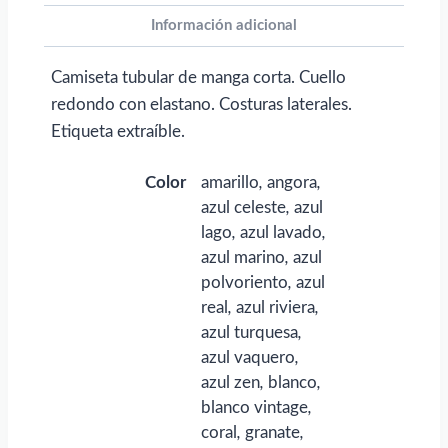
personalizar
Información adicional
con
logo
Camiseta tubular de manga corta. Cuello
cantidad
redondo con elastano. Costuras laterales.
Etiqueta extraíble.
Color
amarillo
,
angora
,
azul celeste
,
azul
lago
,
azul lavado
,
azul marino
,
azul
polvoriento
,
azul
real
,
azul riviera
,
azul turquesa
,
azul vaquero
,
azul zen
,
blanco
,
blanco vintage
,
coral
,
granate
,