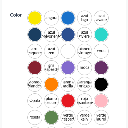
Color
azul
azul
angora
lago
lavado
azul
azul
polvoriento
riviera
azul
azul
blanco
coral
vaquero
zen
vintage
gris
moca
jaspeado
morado
naranja
naranja
irlandés
arcilla
griego
plomo
rojo
Ópalo
oscuro
crisantemo
verde
verde
verde
roseta
césped
kelly
laurel