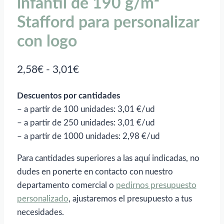
infantil de 190 g/m²
Stafford para personalizar
con logo
Rango
2,58
€
-
3,01
€
de
Descuentos por cantidades
precios:
– a partir de 100 unidades: 3,01 €/ud
desde
– a partir de 250 unidades: 3,01 €/ud
2,58€
– a partir de 1000 unidades: 2,98 €/ud
hasta
Para cantidades superiores a las aquí indicadas, no
3,01€
dudes en ponerte en contacto con nuestro
departamento comercial o
pedirnos presupuesto
personalizado
, ajustaremos el presupuesto a tus
necesidades.