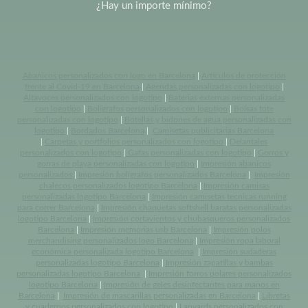
¿Hay un importe mínimo?
Abanicos personalizados con logo en Barcelona
|
Artículos de protección
frente al Covid-19 en Barcelona
|
Agendas personalizadas con logotipo
|
Altavoces personalizados con logotipo
|
Baterias externas personalizadas
con logotipo
|
Bolígrafos personalizados con logotipo
|
Bolsas tote
personalizadas con logotipo
|
Botellas y bidones de agua personalizadas con
logotipo
|
Bordados Barcelona
|
Camisetas publicitarias Barcelona
|
Carpetas y portfolios personalizados con logotipo
|
Delantales
personalizados con logotipo
|
Gafas personalizadas con logotipo
|
Gorros y
gorras de playa personalizadas con logotipo
|
Impresión abanicos
personalizados
|
Impresión bolígrafos personalizados Barcelona
|
Impresión
chalecos personalizados logotipo Barcelona
|
Impresión camisas
personalizadas logotipo Barcelona
|
Impresión camisetas tecnicas running
para correr Barcelona
|
Impresión chaquetas softshell baratas personalizadas
logotipo Barcelona
|
Impresión cortavientos y chubasqueros personalizados
Barcelona
|
Impresión memorias usb Barcelona
|
Impresión polos
merchandising personalizados logo Barcelona
|
Impresión ropa laboral
económica personalizada logotipo Barcelona
|
Impresión sudaderas
personalizadas logotipo Barcelona
|
Impresión zapatillas y bambas
personalizadas logotipo Barcelona
|
Impresión forros polares personalizados
logotipo Barcelona
|
Impresión de geles desinfectantes para manos en
Barcelona
|
Impresión de mascarillas personalizadas en Barcelona
|
Libretas
y cuadernos personalizados con logotipo
|
Lanyards personalizados con