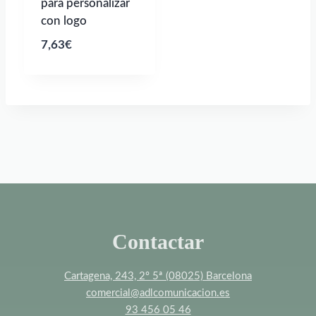
para personalizar
con logo
7,63
€
Contactar
Cartagena, 243, 2º 5ª (08025) Barcelona
comercial@adlcomunicacion.es
93 456 05 46