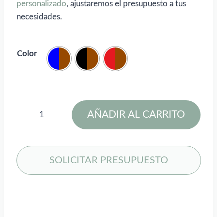
personalizado
, ajustaremos el presupuesto a tus
necesidades.
Color
Cable
AÑADIR AL CARRITO
de
carga
de
40 W
SOLICITAR PRESUPUESTO
5
en
1
de