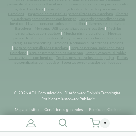
personalizadas logotipo Barcelona
|
Impresión forros polares personalizados
logotipo Barcelona
|
Impresión de geles desinfectantes para manos en
Barcelona
|
Impresión de mascarillas personalizadas en Barcelona
|
Libretas
y cuadernos personalizados con logotipo
|
Lanyards personalizados con
logotipo
|
Llaveros personalizados con logotipo
|
Llaveros personalizados
Barcelona
|
Memorias USB personalizadas con logotipo
|
Mochilas
personalizadas con logotipo
|
Merchandising Barcelona
|
Neveras
personalizadas con logotipo
|
Paraguas personalizados con logotipo
|
Paraguas merchandising Barcelona
|
Reclamos publicitarios Barcelona
|
Regalos personalizados Barcelona
|
Regalos personalizados con fotos
Barcelona
|
Regalos promocionales Barcelona
|
Tazas y vasos reutilizables
personalizados con logotipo
|
Textiles personalizados con logotipo
|
Toallas
personalizadas con logotipo
|
Soportes personalizados con logotipo
© 2026 ADL Comunicación | Diseño web:
Dolphin Tecnologías
|
Posicionamiento web:
Publiedit
Mapa del sitio
Condiciones generales
Política de Cookies
0