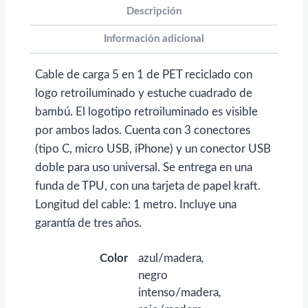
PET
Descripción
reciclado
Información adicional
con
logo
Cable de carga 5 en 1 de PET reciclado con
retroiluminado
logo retroiluminado y estuche cuadrado de
y
bambú. El logotipo retroiluminado es visible
estuche
por ambos lados. Cuenta con 3 conectores
cuadrado
(tipo C, micro USB, iPhone) y un conector USB
de
doble para uso universal. Se entrega en una
madera
funda de TPU, con una tarjeta de papel kraft.
SCX.design
Longitud del cable: 1 metro. Incluye una
C38"
garantía de tres años.
para
personalizar
Color
azul/madera
,
con
negro
logo
intenso/madera
,
cantidad