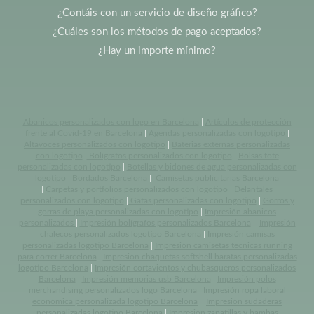
¿Contáis con un servicio de diseño gráfico?
¿Cuáles son los métodos de pago aceptados?
¿Hay un importe mínimo?
Abanicos personalizados con logo en Barcelona
|
Artículos de protección
frente al Covid-19 en Barcelona
|
Agendas personalizadas con logotipo
|
Altavoces personalizados con logotipo
|
Baterias externas personalizadas
con logotipo
|
Bolígrafos personalizados con logotipo
|
Bolsas tote
personalizadas con logotipo
|
Botellas y bidones de agua personalizadas con
logotipo
|
Bordados Barcelona
|
Camisetas publicitarias Barcelona
|
Carpetas y portfolios personalizados con logotipo
|
Delantales
personalizados con logotipo
|
Gafas personalizadas con logotipo
|
Gorros y
gorras de playa personalizadas con logotipo
|
Impresión abanicos
personalizados
|
Impresión bolígrafos personalizados Barcelona
|
Impresión
chalecos personalizados logotipo Barcelona
|
Impresión camisas
personalizadas logotipo Barcelona
|
Impresión camisetas tecnicas running
para correr Barcelona
|
Impresión chaquetas softshell baratas personalizadas
logotipo Barcelona
|
Impresión cortavientos y chubasqueros personalizados
Barcelona
|
Impresión memorias usb Barcelona
|
Impresión polos
merchandising personalizados logo Barcelona
|
Impresión ropa laboral
económica personalizada logotipo Barcelona
|
Impresión sudaderas
personalizadas logotipo Barcelona
|
Impresión zapatillas y bambas