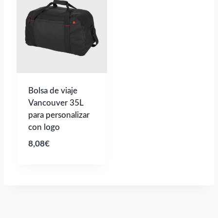
4,23€
0,80€
hasta
hasta
9,35€
1,24€
Bolsa de viaje
Vancouver 35L
para personalizar
con logo
8,08
€