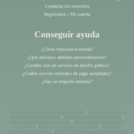
Contacta con nosotros
Registrarse / Mi cuenta
Conseguir ayuda
¿Cómo funciona la tienda?
¿Qué artículos admiten personalización?
¿Contáis con un servicio de diseño gráfico?
¿Cuáles son los métodos de pago aceptados?
¿Hay un importe mínimo?
Abanicos personalizados con logo en Barcelona
|
Artículos de protección
frente al Covid-19 en Barcelona
|
Agendas personalizadas con logotipo
|
Altavoces personalizados con logotipo
|
Baterias externas personalizadas
con logotipo
|
Bolígrafos personalizados con logotipo
|
Bolsas tote
personalizadas con logotipo
|
Botellas y bidones de agua personalizadas con