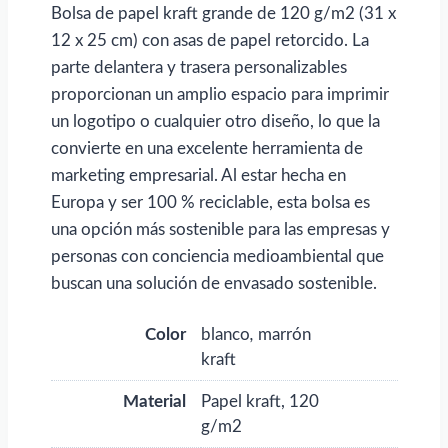
x
Bolsa de papel kraft grande de 120 g/m2 (31 x
12
12 x 25 cm) con asas de papel retorcido. La
x
parte delantera y trasera personalizables
25
proporcionan un amplio espacio para imprimir
cm
un logotipo o cualquier otro diseño, lo que la
para
convierte en una excelente herramienta de
personalizar
marketing empresarial. Al estar hecha en
con
Europa y ser 100 % reciclable, esta bolsa es
logo
una opción más sostenible para las empresas y
cantidad
personas con conciencia medioambiental que
buscan una solución de envasado sostenible.
Color
blanco
,
marrón
kraft
Material
Papel kraft, 120
g/m2