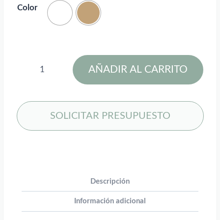
Color
Bolsa
AÑADIR AL CARRITO
de
papel
kraft
120
SOLICITAR PRESUPUESTO
g/m2
con
asas
de
papel
Descripción
retorcido,
Información adicional
31