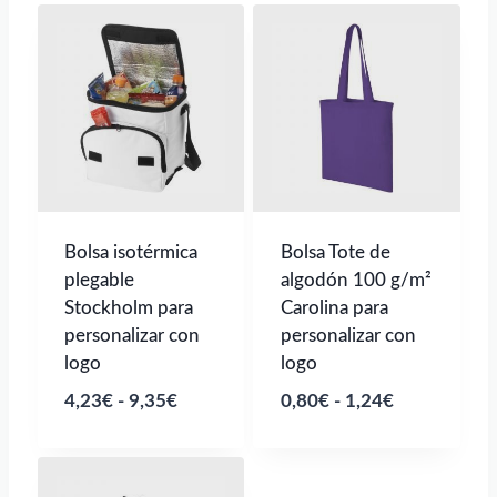
Bolsa isotérmica
Bolsa Tote de
plegable
algodón 100 g/m²
Stockholm para
Carolina para
personalizar con
personalizar con
logo
logo
Rango
Rango
4,23
€
-
9,35
€
0,80
€
-
1,24
€
de
de
precios:
precios:
desde
desde