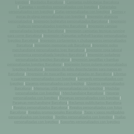
logotipo
|
Bordados Barcelona
|
Camisetas publicitarias Barcelona
|
Carpetas y portfolios personalizados con logotipo
|
Delantales
personalizados con logotipo
|
Gafas personalizadas con logotipo
|
Gorros y
gorras de playa personalizadas con logotipo
|
Impresión abanicos
personalizados
|
Impresión bolígrafos personalizados Barcelona
|
Impresión
chalecos personalizados logotipo Barcelona
|
Impresión camisas
personalizadas logotipo Barcelona
|
Impresión camisetas tecnicas running
para correr Barcelona
|
Impresión chaquetas softshell baratas personalizadas
logotipo Barcelona
|
Impresión cortavientos y chubasqueros personalizados
Barcelona
|
Impresión memorias usb Barcelona
|
Impresión polos
merchandising personalizados logo Barcelona
|
Impresión ropa laboral
económica personalizada logotipo Barcelona
|
Impresión sudaderas
personalizadas logotipo Barcelona
|
Impresión zapatillas y bambas
personalizadas logotipo Barcelona
|
Impresión forros polares personalizados
logotipo Barcelona
|
Impresión de geles desinfectantes para manos en
Barcelona
|
Impresión de mascarillas personalizadas en Barcelona
|
Libretas
y cuadernos personalizados con logotipo
|
Lanyards personalizados con
logotipo
|
Llaveros personalizados con logotipo
|
Llaveros personalizados
Barcelona
|
Memorias USB personalizadas con logotipo
|
Mochilas
personalizadas con logotipo
|
Merchandising Barcelona
|
Neveras
personalizadas con logotipo
|
Paraguas personalizados con logotipo
|
Paraguas merchandising Barcelona
|
Reclamos publicitarios Barcelona
|
Regalos personalizados Barcelona
|
Regalos personalizados con fotos
Barcelona
|
Regalos promocionales Barcelona
|
Tazas y vasos reutilizables
personalizados con logotipo
|
Textiles personalizados con logotipo
|
Toallas
personalizadas con logotipo
|
Soportes personalizados con logotipo