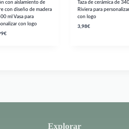
n con aislamiento de
Taza de cerámica de 34
re con diseño de madera
Riviera para personaliza
00 ml Vasa para
con logo
onalizar con logo
3,98
€
99
€
Explorar