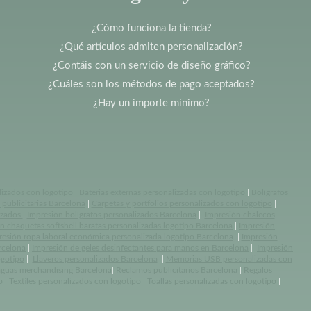
¿Cómo funciona la tienda?
¿Qué artículos admiten personalización?
¿Contáis con un servicio de diseño gráfico?
¿Cuáles son los métodos de pago aceptados?
¿Hay un importe mínimo?
lizados con logotipo
|
Baterias externas personalizadas con logotipo
|
Bolígrafos
publicitarias Barcelona
|
Carpetas y portfolios personalizados con logotipo
|
izados
|
Impresión bolígrafos personalizados Barcelona
|
Impresión chalecos
n chaquetas softshell baratas personalizadas logotipo Barcelona
|
Impresión
resión ropa laboral económica personalizada logotipo Barcelona
|
Impresión
rcelona
|
Impresión de geles desinfectantes para manos en Barcelona
|
Impresión
ogotipo
|
Llaveros personalizados Barcelona
|
Memorias USB personalizadas con
aguas merchandising Barcelona
|
Reclamos publicitarios Barcelona
|
Regalos
o
|
Textiles personalizados con logotipo
|
Toallas personalizadas con logotipo
|