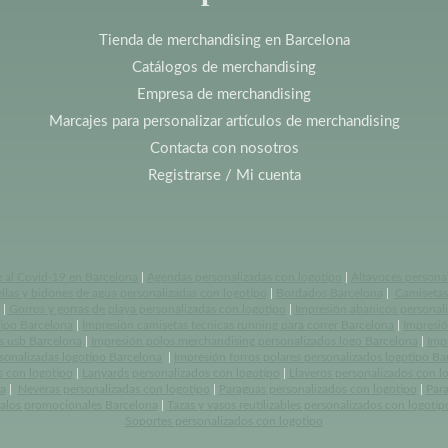
Tienda de merchandising en Barcelona
Catálogos de merchandising
Empresa de merchandising
Marcajes para personalizar artículos de merchandising
Contacta con nosotros
Registrarse / Mi cuenta
e al Covid-19 en Barcelona
|
Agendas personalizadas con logotipo
|
Altavoces persona
llas y bidones de agua personalizadas con logotipo
|
Bordados Barcelona
|
Camisetas 
|
Gorros y gorras de playa personalizadas con logotipo
|
Impresión abanicos personal
tipo Barcelona
|
Impresión camisetas tecnicas running para correr Barcelona
|
Impresió
s usb Barcelona
|
Impresión polos merchandising personalizados logo Barcelona
|
Imp
rsonalizadas logotipo Barcelona
|
Impresión forros polares personalizados logotipo Ba
s con logotipo
|
Lanyards personalizados con logotipo
|
Llaveros personalizados con l
a
|
Neveras personalizadas con logotipo
|
Paraguas personalizados con logotipo
|
Par
alos promocionales Barcelona
|
Tazas y vasos reutilizables personalizados con logotip
Soportes personalizados con logotipo