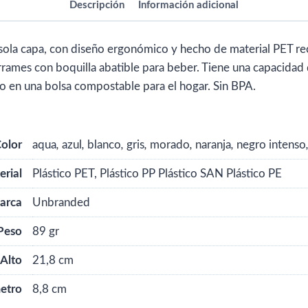
Descripción
Información adicional
Big
Base
para
ola capa, con diseño ergonómico y hecho de material PET rec
personalizar
rrames con boquilla abatible para beber. Tiene una capacidad d
con
o en una bolsa compostable para el hogar. Sin BPA.
logo
cantidad
olor
aqua
,
azul
,
blanco
,
gris
,
morado
,
naranja
,
negro intenso
erial
Plástico PET, Plástico PP Plástico SAN Plástico PE
arca
Unbranded
Peso
89 gr
Alto
21,8 cm
etro
8,8 cm