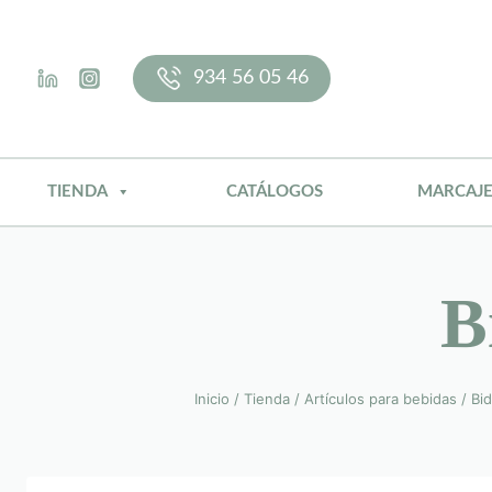
Saltar
al
contenido
934 56 05 46
TIENDA
CATÁLOGOS
MARCAJ
B
Inicio
/
Tienda
/
Artículos para bebidas
/
Bi