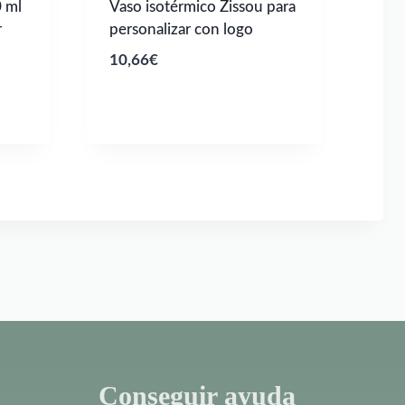
0 ml
Vaso isotérmico Zissou para
r
personalizar con logo
10,66
€
Conseguir ayuda