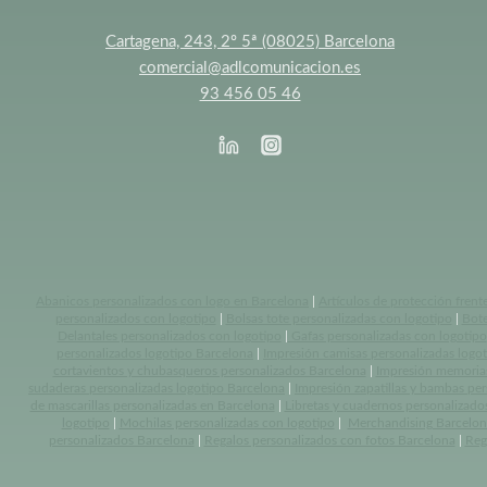
Cartagena, 243, 2º 5ª (08025) Barcelona
comercial@adlcomunicacion.es
93 456 05 46
Abanicos personalizados con logo en Barcelona
|
Artículos de protección frent
personalizados con logotipo
|
Bolsas tote personalizadas con logotipo
|
Bote
Delantales personalizados con logotipo
|
Gafas personalizadas con logotipo
personalizados logotipo Barcelona
|
Impresión camisas personalizadas logo
cortavientos y chubasqueros personalizados Barcelona
|
Impresión memoria
sudaderas personalizadas logotipo Barcelona
|
Impresión zapatillas y bambas pe
de mascarillas personalizadas en Barcelona
|
Libretas y cuadernos personalizado
logotipo
|
Mochilas personalizadas con logotipo
|
Merchandising Barcelon
personalizados Barcelona
|
Regalos personalizados con fotos Barcelona
|
Reg