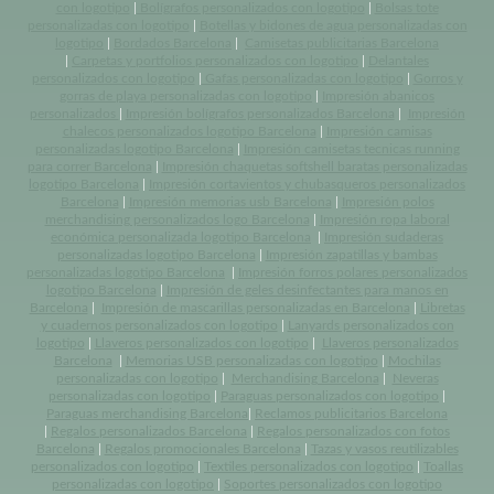
con logotipo
|
Bolígrafos personalizados con logotipo
|
Bolsas tote
personalizadas con logotipo
|
Botellas y bidones de agua personalizadas con
logotipo
|
Bordados Barcelona
|
Camisetas publicitarias Barcelona
|
Carpetas y portfolios personalizados con logotipo
|
Delantales
personalizados con logotipo
|
Gafas personalizadas con logotipo
|
Gorros y
gorras de playa personalizadas con logotipo
|
Impresión abanicos
personalizados
|
Impresión bolígrafos personalizados Barcelona
|
Impresión
chalecos personalizados logotipo Barcelona
|
Impresión camisas
personalizadas logotipo Barcelona
|
Impresión camisetas tecnicas running
para correr Barcelona
|
Impresión chaquetas softshell baratas personalizadas
logotipo Barcelona
|
Impresión cortavientos y chubasqueros personalizados
Barcelona
|
Impresión memorias usb Barcelona
|
Impresión polos
merchandising personalizados logo Barcelona
|
Impresión ropa laboral
económica personalizada logotipo Barcelona
|
Impresión sudaderas
personalizadas logotipo Barcelona
|
Impresión zapatillas y bambas
personalizadas logotipo Barcelona
|
Impresión forros polares personalizados
logotipo Barcelona
|
Impresión de geles desinfectantes para manos en
Barcelona
|
Impresión de mascarillas personalizadas en Barcelona
|
Libretas
y cuadernos personalizados con logotipo
|
Lanyards personalizados con
logotipo
|
Llaveros personalizados con logotipo
|
Llaveros personalizados
Barcelona
|
Memorias USB personalizadas con logotipo
|
Mochilas
personalizadas con logotipo
|
Merchandising Barcelona
|
Neveras
personalizadas con logotipo
|
Paraguas personalizados con logotipo
|
Paraguas merchandising Barcelona
|
Reclamos publicitarios Barcelona
|
Regalos personalizados Barcelona
|
Regalos personalizados con fotos
Barcelona
|
Regalos promocionales Barcelona
|
Tazas y vasos reutilizables
personalizados con logotipo
|
Textiles personalizados con logotipo
|
Toallas
personalizadas con logotipo
|
Soportes personalizados con logotipo