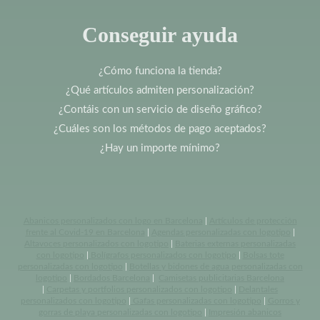
Conseguir ayuda
¿Cómo funciona la tienda?
¿Qué artículos admiten personalización?
¿Contáis con un servicio de diseño gráfico?
¿Cuáles son los métodos de pago aceptados?
¿Hay un importe mínimo?
Abanicos personalizados con logo en Barcelona
|
Artículos de protección
frente al Covid-19 en Barcelona
|
Agendas personalizadas con logotipo
|
Altavoces personalizados con logotipo
|
Baterias externas personalizadas
con logotipo
|
Bolígrafos personalizados con logotipo
|
Bolsas tote
personalizadas con logotipo
|
Botellas y bidones de agua personalizadas con
logotipo
|
Bordados Barcelona
|
Camisetas publicitarias Barcelona
|
Carpetas y portfolios personalizados con logotipo
|
Delantales
personalizados con logotipo
|
Gafas personalizadas con logotipo
|
Gorros y
gorras de playa personalizadas con logotipo
|
Impresión abanicos