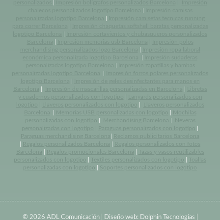
personalizados
|
Impresión bolígrafos personalizados Barcelona
|
Impresión
chalecos personalizados logotipo Barcelona
|
Impresión camisas
personalizadas logotipo Barcelona
|
Impresión camisetas tecnicas running
para correr Barcelona
|
Impresión chaquetas softshell baratas personalizadas
logotipo Barcelona
|
Impresión cortavientos y chubasqueros personalizados
Barcelona
|
Impresión memorias usb Barcelona
|
Impresión polos
merchandising personalizados logo Barcelona
|
Impresión ropa laboral
económica personalizada logotipo Barcelona
|
Impresión sudaderas
personalizadas logotipo Barcelona
|
Impresión zapatillas y bambas
personalizadas logotipo Barcelona
|
Impresión forros polares personalizados
logotipo Barcelona
|
Impresión de geles desinfectantes para manos en
Barcelona
|
Impresión de mascarillas personalizadas en Barcelona
|
Libretas
y cuadernos personalizados con logotipo
|
Lanyards personalizados con
logotipo
|
Llaveros personalizados con logotipo
|
Llaveros personalizados
Barcelona
|
Memorias USB personalizadas con logotipo
|
Mochilas
personalizadas con logotipo
|
Merchandising Barcelona
|
Neveras
personalizadas con logotipo
|
Paraguas personalizados con logotipo
|
Paraguas merchandising Barcelona
|
Reclamos publicitarios Barcelona
|
Regalos personalizados Barcelona
|
Regalos personalizados con fotos
Barcelona
|
Regalos promocionales Barcelona
|
Tazas y vasos reutilizables
personalizados con logotipo
|
Textiles personalizados con logotipo
|
Toallas
personalizadas con logotipo
|
Soportes personalizados con logotipo
© 2026 ADL Comunicación | Diseño web:
Dolphin Tecnologías
|