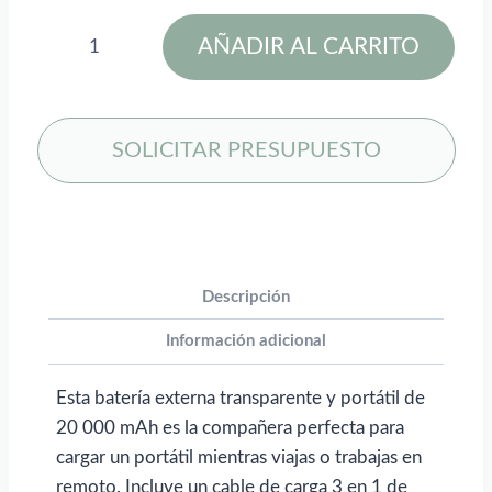
Batería
AÑADIR AL CARRITO
externa
de
20 000
mAh
SOLICITAR PRESUPUESTO
SCX.design
P51"
para
personalizar
con
Descripción
logo
Información adicional
cantidad
Esta batería externa transparente y portátil de
20 000 mAh es la compañera perfecta para
cargar un portátil mientras viajas o trabajas en
remoto. Incluye un cable de carga 3 en 1 de