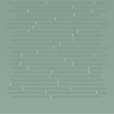
personalizados con logotipo
|
Gafas personalizadas con logotipo
|
Gorros y
gorras de playa personalizadas con logotipo
|
Impresión abanicos
personalizados
|
Impresión bolígrafos personalizados Barcelona
|
Impresión
chalecos personalizados logotipo Barcelona
|
Impresión camisas
personalizadas logotipo Barcelona
|
Impresión camisetas tecnicas running
para correr Barcelona
|
Impresión chaquetas softshell baratas personalizadas
logotipo Barcelona
|
Impresión cortavientos y chubasqueros personalizados
Barcelona
|
Impresión memorias usb Barcelona
|
Impresión polos
merchandising personalizados logo Barcelona
|
Impresión ropa laboral
económica personalizada logotipo Barcelona
|
Impresión sudaderas
personalizadas logotipo Barcelona
|
Impresión zapatillas y bambas
personalizadas logotipo Barcelona
|
Impresión forros polares personalizados
logotipo Barcelona
|
Impresión de geles desinfectantes para manos en
Barcelona
|
Impresión de mascarillas personalizadas en Barcelona
|
Libretas
y cuadernos personalizados con logotipo
|
Lanyards personalizados con
logotipo
|
Llaveros personalizados con logotipo
|
Llaveros personalizados
Barcelona
|
Memorias USB personalizadas con logotipo
|
Mochilas
personalizadas con logotipo
|
Merchandising Barcelona
|
Neveras
personalizadas con logotipo
|
Paraguas personalizados con logotipo
|
Paraguas merchandising Barcelona
|
Reclamos publicitarios Barcelona
|
Regalos personalizados Barcelona
|
Regalos personalizados con fotos
Barcelona
|
Regalos promocionales Barcelona
|
Tazas y vasos reutilizables
personalizados con logotipo
|
Textiles personalizados con logotipo
|
Toallas
personalizadas con logotipo
|
Soportes personalizados con logotipo