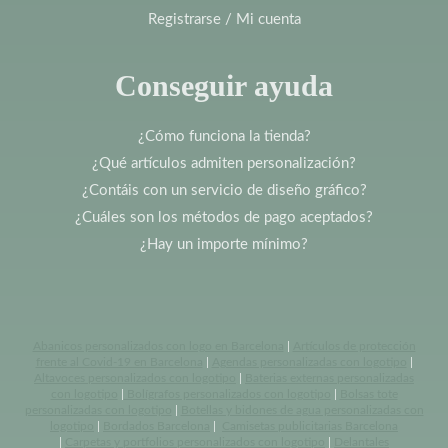
Registrarse / Mi cuenta
Conseguir ayuda
¿Cómo funciona la tienda?
¿Qué artículos admiten personalización?
¿Contáis con un servicio de diseño gráfico?
¿Cuáles son los métodos de pago aceptados?
¿Hay un importe mínimo?
Abanicos personalizados con logo en Barcelona
|
Artículos de protección
frente al Covid-19 en Barcelona
|
Agendas personalizadas con logotipo
|
Altavoces personalizados con logotipo
|
Baterias externas personalizadas
con logotipo
|
Bolígrafos personalizados con logotipo
|
Bolsas tote
personalizadas con logotipo
|
Botellas y bidones de agua personalizadas con
logotipo
|
Bordados Barcelona
|
Camisetas publicitarias Barcelona
|
Carpetas y portfolios personalizados con logotipo
|
Delantales