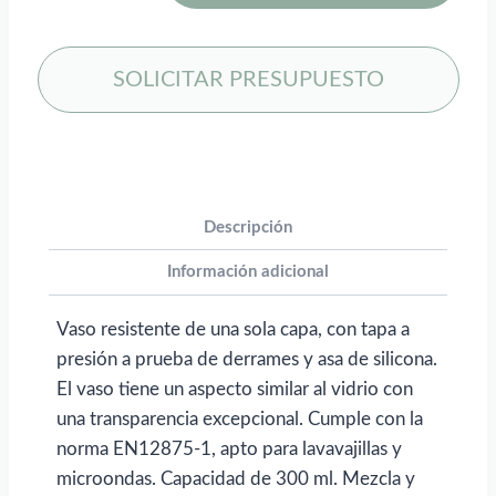
de
300 ml
con
SOLICITAR PRESUPUESTO
agarradera
Cortado
para
personalizar
con
Descripción
logo
Información adicional
cantidad
Vaso resistente de una sola capa, con tapa a
presión a prueba de derrames y asa de silicona.
El vaso tiene un aspecto similar al vidrio con
una transparencia excepcional. Cumple con la
norma EN12875-1, apto para lavavajillas y
microondas. Capacidad de 300 ml. Mezcla y