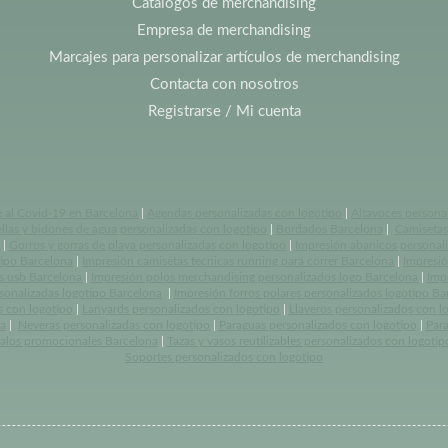
Catálogos de merchandising
Empresa de merchandising
Marcajes para personalizar artículos de merchandising
Contacta con nosotros
Registrarse / Mi cuenta
e al Covid-19 en Barcelona
|
Agendas personalizadas con logotipo
|
Altavoces persona
llas y bidones de agua personalizadas con logotipo
|
Bordados Barcelona
|
Camisetas 
|
Gorros y gorras de playa personalizadas con logotipo
|
Impresión abanicos personal
tipo Barcelona
|
Impresión camisetas tecnicas running para correr Barcelona
|
Impresió
s usb Barcelona
|
Impresión polos merchandising personalizados logo Barcelona
|
Imp
rsonalizadas logotipo Barcelona
|
Impresión forros polares personalizados logotipo Ba
s con logotipo
|
Lanyards personalizados con logotipo
|
Llaveros personalizados con l
a
|
Neveras personalizadas con logotipo
|
Paraguas personalizados con logotipo
|
Par
alos promocionales Barcelona
|
Tazas y vasos reutilizables personalizados con logotip
Soportes personalizados con logotipo