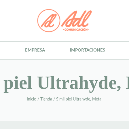
E
EMPRESA
IMPORTACIONES
 piel Ultrahyde,
Inicio
/
Tienda
/
Simil piel Ultrahyde, Metal