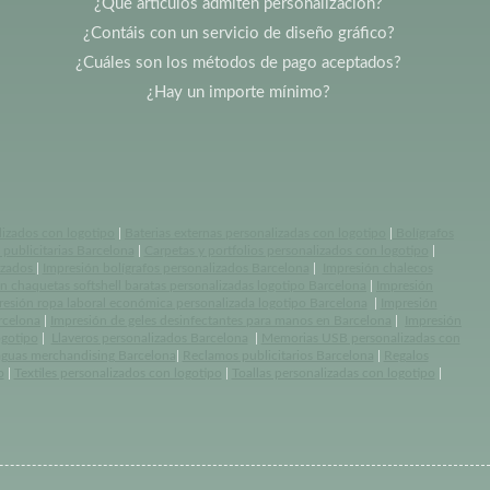
¿Qué artículos admiten personalización?
¿Contáis con un servicio de diseño gráfico?
¿Cuáles son los métodos de pago aceptados?
¿Hay un importe mínimo?
lizados con logotipo
|
Baterias externas personalizadas con logotipo
|
Bolígrafos
publicitarias Barcelona
|
Carpetas y portfolios personalizados con logotipo
|
izados
|
Impresión bolígrafos personalizados Barcelona
|
Impresión chalecos
n chaquetas softshell baratas personalizadas logotipo Barcelona
|
Impresión
resión ropa laboral económica personalizada logotipo Barcelona
|
Impresión
rcelona
|
Impresión de geles desinfectantes para manos en Barcelona
|
Impresión
ogotipo
|
Llaveros personalizados Barcelona
|
Memorias USB personalizadas con
aguas merchandising Barcelona
|
Reclamos publicitarios Barcelona
|
Regalos
o
|
Textiles personalizados con logotipo
|
Toallas personalizadas con logotipo
|