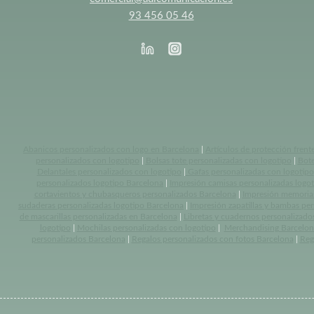
93 456 05 46
Abanicos personalizados con logo en Barcelona
|
Artículos de protección frent
personalizados con logotipo
|
Bolsas tote personalizadas con logotipo
|
Bote
Delantales personalizados con logotipo
|
Gafas personalizadas con logotipo
personalizados logotipo Barcelona
|
Impresión camisas personalizadas logo
cortavientos y chubasqueros personalizados Barcelona
|
Impresión memoria
sudaderas personalizadas logotipo Barcelona
|
Impresión zapatillas y bambas pe
de mascarillas personalizadas en Barcelona
|
Libretas y cuadernos personalizado
logotipo
|
Mochilas personalizadas con logotipo
|
Merchandising Barcelon
personalizados Barcelona
|
Regalos personalizados con fotos Barcelona
|
Reg