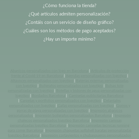
¿Cómo funciona la tienda?
¿Qué artículos admiten personalización?
¿Contáis con un servicio de diseño gráfico?
¿Cuáles son los métodos de pago aceptados?
¿Hay un importe mínimo?
Abanicos personalizados con logo en Barcelona
|
Artículos de protección
frente al Covid-19 en Barcelona
|
Agendas personalizadas con logotipo
|
Altavoces personalizados con logotipo
|
Baterias externas personalizadas
con logotipo
|
Bolígrafos personalizados con logotipo
|
Bolsas tote
personalizadas con logotipo
|
Botellas y bidones de agua personalizadas con
logotipo
|
Bordados Barcelona
|
Camisetas publicitarias Barcelona
|
Carpetas y portfolios personalizados con logotipo
|
Delantales
personalizados con logotipo
|
Gafas personalizadas con logotipo
|
Gorros y
gorras de playa personalizadas con logotipo
|
Impresión abanicos
personalizados
|
Impresión bolígrafos personalizados Barcelona
|
Impresión
chalecos personalizados logotipo Barcelona
|
Impresión camisas
personalizadas logotipo Barcelona
|
Impresión camisetas tecnicas running
para correr Barcelona
|
Impresión chaquetas softshell baratas personalizadas
logotipo Barcelona
|
Impresión cortavientos y chubasqueros personalizados