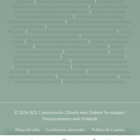
Barcelona
|
Impresión memorias usb Barcelona
|
Impresión polos
merchandising personalizados logo Barcelona
|
Impresión ropa laboral
económica personalizada logotipo Barcelona
|
Impresión sudaderas
personalizadas logotipo Barcelona
|
Impresión zapatillas y bambas
personalizadas logotipo Barcelona
|
Impresión forros polares personalizados
logotipo Barcelona
|
Impresión de geles desinfectantes para manos en
Barcelona
|
Impresión de mascarillas personalizadas en Barcelona
|
Libretas
y cuadernos personalizados con logotipo
|
Lanyards personalizados con
logotipo
|
Llaveros personalizados con logotipo
|
Llaveros personalizados
Barcelona
|
Memorias USB personalizadas con logotipo
|
Mochilas
personalizadas con logotipo
|
Merchandising Barcelona
|
Neveras
personalizadas con logotipo
|
Paraguas personalizados con logotipo
|
Paraguas merchandising Barcelona
|
Reclamos publicitarios Barcelona
|
Regalos personalizados Barcelona
|
Regalos personalizados con fotos
Barcelona
|
Regalos promocionales Barcelona
|
Tazas y vasos reutilizables
personalizados con logotipo
|
Textiles personalizados con logotipo
|
Toallas
personalizadas con logotipo
|
Soportes personalizados con logotipo
© 2026 ADL Comunicación | Diseño web:
Dolphin Tecnologías
|
Posicionamiento web:
Publiedit
Mapa del sitio
Condiciones generales
Política de Cookies